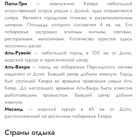
Палм-Три
– жемчужина Катара небольшой
искусственный остров рядом с Дохой, куда отправляются
катера. Является городским пляжем и развлекательным
центром. Площадь которого составляет 4 кв. км. Его
побережье застроено элитным жильем, отелями,
ресторанами, магазинами. Количество туристов здесь
постоянно растет.
Аль-Рувейс
– небольшой город в 100 км от Дохи,
морской курорт и туристический центр.
Аль-Вакра
– город на побережье Персидского залива
недалеко от Дохи. Бывший центр добычи жемчуга. Город
был столицей Катара во времена правления семьи Аль
Катер. До настоящего времени Аль-Вакра была известна
рыболовецким промыслом. Бывший центр добычи
жемчуга.
Месаид
– морской курорт в 45 км от Дохи,
расположенный на восточном побережье Катара
Страны отдыха