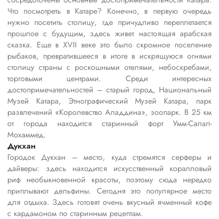
Что посмотреть в Катаре? Конечно, в первую очередь
нужно посетить столицу, где причудливо переплетается
прошлое с будущим, здесь живет настоящая арабская
сказка. Еще в XVII веке это было скромное поселение
рыбаков, превратившееся в итоге в искрящуюся огнями
столицу страны с роскошными отелями, небоскребами,
торговыми центрами. Среди интересных
достопримечательностей – старый город, Национальный
Музей Катара, Этнографический Музей Катара, парк
развлечений «Королевство Аладдина», зоопарк. В 25 км
от города находится старинный форт Умм-Салал-
Мохаммед.
Дукхан
Городок Дукхан – место, куда стремятся серферы и
дайверы: здесь находится искусственный коралловый
риф необыкновенной красоты, поэтому сюда нередко
приплывают дельфины. Сегодня это популярное место
для отдыха. Здесь готовят очень вкусный ячменный кофе
с кардамоном по старинным рецептам.