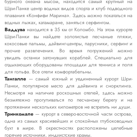
бурного океана мысом, находится самый крупный на
Шри-Ланке центр водных видов спорта и клуб подводного
плавания «Конфифи Марина». Здесь можно покататься на
водных лыжах, катамаране, заняться серфингом.
Ваддува
находится в 35 км от Коломбо. На этом курорте
Шри-Ланки вы найдете золотистые песчаные пляжи,
кокосовые пальмы, дайвинг-центры, парусники, серфинг и
прочие развлечения. Во время погружений можно
увидеть останки затонувших кораблей. Специально для
отдыхающих оборудованы площадки для тенниса и поля
для гольфа. Все отели комфортабельны.
Тангалле
— самый южный и уединенный курорт Шри-
Ланки, популярное место для дайвинга и снорклинга.
Несмотря на наличие роскошных отелей, здесь можно
безмятежно прогуливаться по песчаному берегу и на
протяжении нескольких километров не встретить ни души.
Тринкомале
— курорт в северо-восточной части острова,
одна из самых красивейших и спокойных глубоководных
бухт в мире. В окрестностях расположены целебные
горячие источники, индуистские храмы.