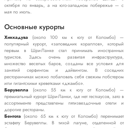
октября по январь, а на юго-западном побережье — с
мая по июль.
Основные курорты
Хиккадува
(около 100 км к югу от Коломбо) —
популярный курорт, «заповедник кораллов», который
первым в Шри-Ланке стал принимать иностранных
туристов. Здесь очень развитая инфраструктура,
множество веселых баров, созданы все условия для
занятий серфингом и дайвингом. В соседних
ресторанчиках можно побаловать себя свежим лобстером
или гигантскими креветками «джамбо».
Берувелла
(около 55 км к югу от Коломбо) —
премиальный курорт Шри-Ланки, где нет гестхаусов, зато в
ассортименте представлены пятизвездочные отели и
дорогие рестораны.
Бентота
(около 65 км к югу от Коломбо) перенимает
эстафету Берувеллы. В тихой лагуне, отделенной от