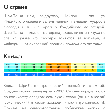
О стране
Шри-Ланка или, по-другому, Цейлон — это шум
Индийского океана и зелень чайных плантаций, мудрость
аюрведы и тишина древних буддийских монастырей.
Шри-Ланка – медленная страна, здесь никто и никуда не
спешит, разве что серферы гоняются за волнами, а
дайверы — за очередной порцией подводного экстрима.
Климат
Климат Шри-Ланки тропический, теплый и влажный.
Среднегодовая температура +28ºС. Сезоны определяются
по количеству осадков: есть сухой сезон (он же высокий
туристический) и сезон дождей (низкий туристический).
Причем, на северо-восточном побережье дожди с