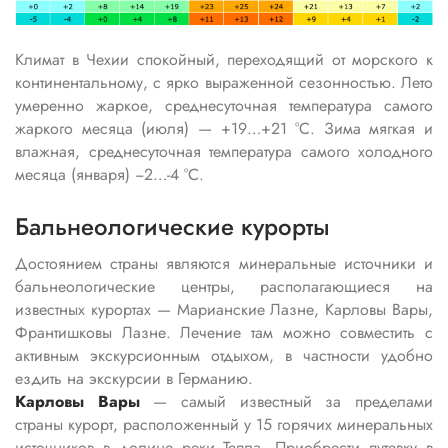
Климат в Чехии спокойный, переходящий от морского к
континентальному, с ярко выраженной сезонностью. Лето
умеренно жаркое, среднесуточная температура самого
жаркого месяца (июля) — +19…+21 °C. Зима мягкая и
влажная, среднесуточная температура самого холодного
месяца (января) −2…-4 °C.
Бальнеологические курорты
Достоянием страны являются минеральные источники и
бальнеологические центры, располагающиеся на
известных курортах — Марианские Лазне, Карловы Вары,
Франтишковы Лазне. Лечение там можно совместить с
активным экскурсионным отдыхом, в частности
удобно
ездить на экскурсии в Германию.
Карловы Вары
— самый известный за пределами
страны курорт, расположенный у 15 горячих минеральных
источников в долине реки Тепла. Приобрести путевку в