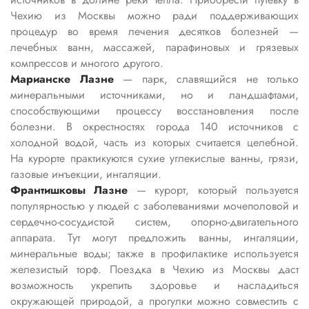
Чехию из Москвы можно ради поддерживающих
процедур во время лечения десятков болезней —
лечебных ванн, массажей, парафиновых и грязевых
компрессов и многого другого.
Марианске Лазне
— парк, славящийся не только
минеральными источниками, но и ландшафтами,
способствующими процессу восстановления после
болезни. В окрестностях города 140 источников с
холодной водой, часть из которых считается целебной.
На курорте практикуются сухие углекислые ванны, грязи,
газовые инъекции, ингаляции.
Франтишковы Лазне
— курорт, который пользуется
популярностью у людей с заболеваниями мочеполовой и
сердечно-сосудистой систем, опорно-двигательного
аппарата. Тут могут предложить ванны, ингаляции,
минеральные воды; также в профилактике используется
железистый торф. Поездка в Чехию из Москвы даст
возможность укрепить здоровье и насладиться
окружающей природой, а прогулки можно совместить с