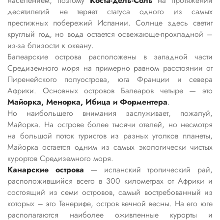
населением, поэтому
Коста-дель-Соль
на протяжении
десятилетий не теряет статуса одного из самых
престижных побережий Испании. Солнце здесь светит
круглый год, но вода остается освежающе-прохладной –
из-за близости к океану.
Балеарские острова расположены в западной части
Средиземного моря на примерно равном расстоянии от
Пиренейского полуострова, юга Франции и севера
Африки. Основных островов Балеаров четыре — это
Майорка, Менорка, Ибица и Форментера
.
Но наибольшего внимания заслуживает, пожалуй,
Майорка. На острове более тысячи отелей, но несмотря
на большой поток туристов из разных уголков планеты,
Майорка остается одним из самых экологически чистых
курортов Средиземного моря.
Канарские острова
— испанский тропический рай,
расположившийся всего в 300 километрах от Африки и
состоящий из семи островов, самый востребованный из
которых – это Тенерифе, остров вечной весны. На его юге
располагаются наиболее оживленные курорты и