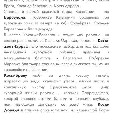
Брава, Коста-де-Барселона, Коста-Дорада.
Столица и самый красивый город Каталонии – это
Барселона
. Побережье Каталонии составляют три
курортные зоны (с севера на юг): Коста-Брава, Коста-де-
Барселона и Коста-Дорада.
В состав Коста-де-Барселоны входят два региона: на
севере расположился Коста-де-Маресме, на юге —
Коста-
дель-Гарраф
. Это прекрасный выбор для тех, кто хочет
насладиться курортной жизнью, пребывая в
максимальной близости к Барселоне. Побережье
Маресме благодаря сосновым лесам считается одним из
красивейших в Испании.
Коста-Браву
любят за дикую красоту пляжей,
потрясающие виды скалистых утесов, мягкий песок и
кристальную чистоту Средиземного моря. Центр
курортной жизни региона – городок Ллорет-де-Мар,
который славится своими барами и ночными клубами,
притягивающими молодежь со всего мира.
Коста-
Дорада
в отличие от живописной, но каменистой Коста-