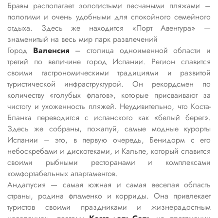
Бравы располагает золотистыми песчаными пляжами –
пологими и очень удобными для спокойного семейного
отдыха. Здесь же находится «Порт Авентура» —
знаменитый на весь мир парк развлечений
Город
Валенсия
– столица одноименной области и
третий по величине город Испании. Регион славится
своими гастрономическими традициями и развитой
туристической инфраструктурой. Он рекордсмен по
количеству «голубых флагов», которые присваивают за
чистоту и ухоженность пляжей. Неудивительно, что Коста-
Бланка переводится с испанского как «белый берег».
Здесь же собраны, пожалуй, самые модные курорты
Испании – это, в первую очередь, Бенидорм с его
небоскребами и дискотеками, и Кальпе, который славится
своими рыбными ресторанами и комплексами
комфортабельных апартаментов.
Андалусия — самая южная и самая веселая область
страны, родина фламенко и корриды. Она привлекает
туристов своими праздниками и жизнерадостным