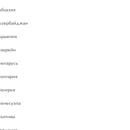
Абхазия
Азербайджан
Армения
Бахрейн
Беларусь
Болгария
Венгрия
Венесуэла
Вьетнам
Германия