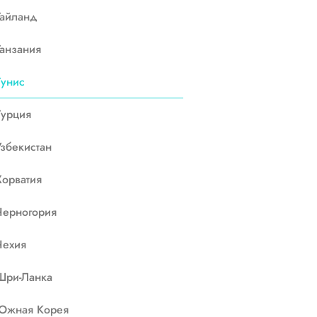
Тайланд
Танзания
Тунис
Турция
Узбекистан
Хорватия
Черногория
Чехия
Шри-Ланка
Южная Корея