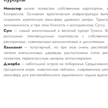
Монастир
может похвастать собственным аэропортом,
Конгрессов. Основная туристическая инфраструктура вы
сохранить аутентичную атмосферу древнего центра. Турист
экономичность и при этом близость к молодежному Суссу.
Сусс
— самый многолюдный и веселый курорт Туниса. В
роскошных пятизвездочных комплексов с собственно
ресторанами, сувенирными магазинчиками и дискотеками.
Хаммамет
— популярный, но при этом очень респектаб
зелени апельсиновых деревьев, расположены сотни ре
похвастать первоклассным центром талласотерапии.
Джерба
– небольшой остров на побережье Средиземного
прозрачное море, живописные пейзажи, современные цент
атмосферу для респектабельного уединенного отдыха вдали 