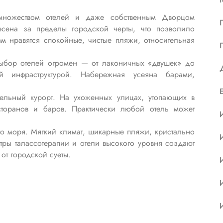
 множеством отелей и даже собственным Дворцом
несена за пределы городской черты, что позволило
ам нравятся спокойные, чистые пляжи, относительная
ыбор отелей огромен — от лаконичных «двушек» до
й инфраструктурой. Набережная усеяна барами,
ельный курорт. На ухоженных улицах, утопающих в
сторанов и баров. Практически любой отель может
 моря. Мягкий климат, шикарные пляжи, кристально
ры талассотерапии и отели высокого уровня создают
от городской суеты.