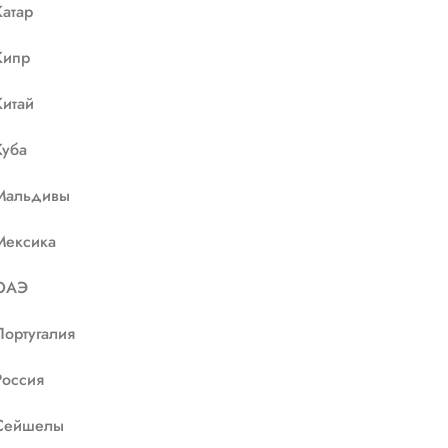
Катар
Кипр
Китай
Куба
Мальдивы
Мексика
ОАЭ
Португалия
Россия
Сейшелы