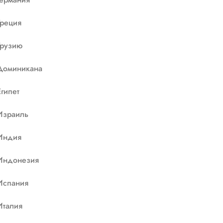
Греция
Грузию
Доминикана
Египет
Израиль
Индия
Индонезия
Испания
Италия