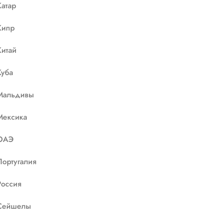
Катар
Кипр
Китай
Куба
Мальдивы
Мексика
ОАЭ
Португалия
Россия
Сейшелы