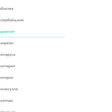
Абхазия
Азербайджан
Армения
Бахрейн
Беларусь
Болгария
Венгрия
Венесуэла
Вьетнам
Германия