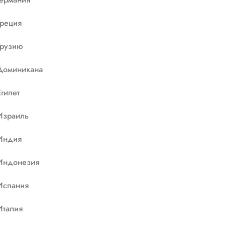
Греция
Грузию
Доминикана
Египет
Израиль
Индия
Индонезия
Испания
Италия