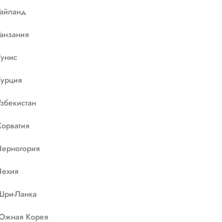
Тайланд
Танзания
Тунис
Турция
Узбекистан
Хорватия
Черногория
Чехия
Шри-Ланка
Южная Корея